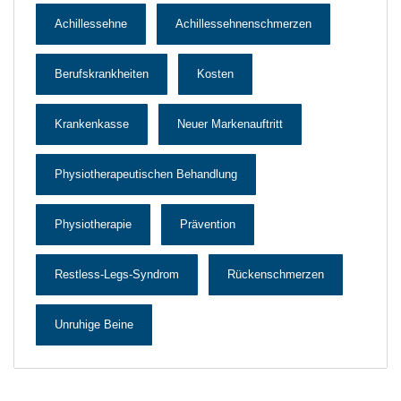
Achillessehne
Achillessehnenschmerzen
Berufskrankheiten
Kosten
Krankenkasse
Neuer Markenauftritt
Physiotherapeutischen Behandlung
Physiotherapie
Prävention
Restless-Legs-Syndrom
Rückenschmerzen
Unruhige Beine