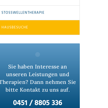
STOSSWELLENTHERAPIE
HAUSBESUCHE
Sie haben Interesse an
unseren Leistungen und
Therapien? Dann nehmen Sie
bitte Kontakt zu uns auf.
0451 / 8805 336