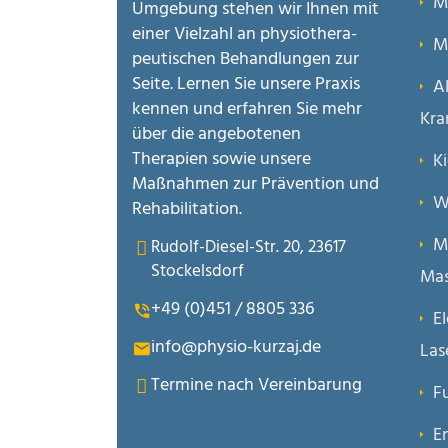
M
Umgebung stehen wir Ihnen mit
einer Vielzahl an physiothera­
M
peutischen Behandlungen zur
Seite. Lernen Sie unsere Praxis
A
kennen und erfahren Sie mehr
Kra
über die angebotenen
Therapien sowie unsere
K
Maßnahmen zur Prävention und
W
Rehabilitation.
M
Rudolf-Diesel-Str. 20, 23617
Stockelsdorf
Mas
+49 (0)451 / 8805 336
El
info@physio-kurzaj.de
Las
Termine nach Vereinbarung
F
E