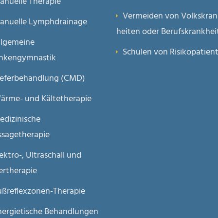
anuelle Therapie
Vermeiden von Volkskran
anuelle Lymphdrainage
heiten oder Berufs­krank­he
llgemeine
Schulen von Risikopatien
nkengymnastik
ieferbehandlung (CMD)
ärme- und Kältetherapie
edizinische
sagetherapie
ektro-, Ultraschall und
ertherapie
ußreflexzonen-Therapie
nergietische Behandlungen