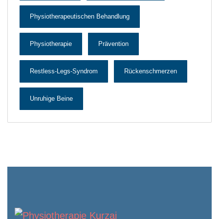
Physiotherapeutischen Behandlung
Physiotherapie
Prävention
Restless-Legs-Syndrom
Rückenschmerzen
Unruhige Beine